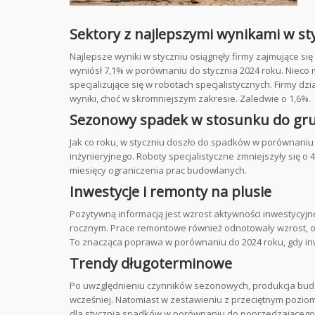
Sektory z najlepszymi wynikami w st
Najlepsze wyniki w styczniu osiągnęły firmy zajmujące się
wyniósł 7,1% w porównaniu do stycznia 2024 roku. Nieco 
specjalizujące się w robotach specjalistycznych. Firmy d
wyniki, choć w skromniejszym zakresie. Zaledwie o 1,6%.
Sezonowy spadek w stosunku do gr
Jak co roku, w styczniu doszło do spadków w porównaniu 
inżynieryjnego. Roboty specjalistyczne zmniejszyły się 
miesięcy ograniczenia prac budowlanych.
Inwestycje i remonty na plusie
Pozytywną informacją jest wzrost aktywności inwestycyjne
rocznym. Prace remontowe również odnotowały wzrost, os
To znacząca poprawa w porównaniu do 2024 roku, gdy inwe
Trendy długoterminowe
Po uwzględnieniu czynników sezonowych, produkcja budo
wcześniej. Natomiast w zestawieniu z przeciętnym pozio
dla stycznia spadków w porównaniu do poprzedzającego