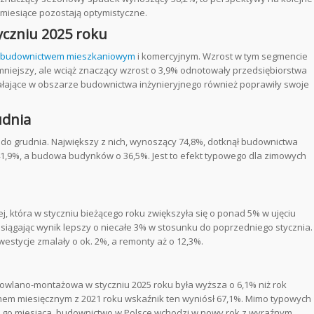
miesiące pozostają optymistyczne.
yczniu 2025 roku
budownictwem mieszkaniowym
i komercyjnym. Wzrost w tym segmencie
mniejszy, ale wciąż znaczący wzrost o 3,9% odnotowały przedsiębiorstwa
ziałające w obszarze budownictwa inżynieryjnego również poprawiły swoje
udnia
do grudnia. Największy z nich, wynoszący 74,8%, dotknął budownictwa
o 41,9%, a budowa budynków o 36,5%. Jest to efekt typowego dla zimowych
j, która w styczniu bieżącego roku zwiększyła się o ponad 5% w ujęciu
iągając wynik lepszy o niecałe 3% w stosunku do poprzedniego stycznia.
stycje zmalały o ok. 2%, a remonty aż o 12,3%.
wlano-montażowa w styczniu 2025 roku była wyższa o 6,1% niż rok
mem miesięcznym z 2021 roku wskaźnik ten wyniósł 67,1%. Mimo typowych
 go miesiąca, budownictwo w Polsce wchodzi w nowy rok z wyraźnym