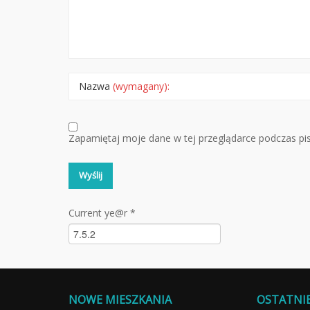
Nazwa
(wymagany):
Zapamiętaj moje dane w tej przeglądarce podczas pi
Current ye@r
*
NOWE MIESZKANIA
OSTATNI