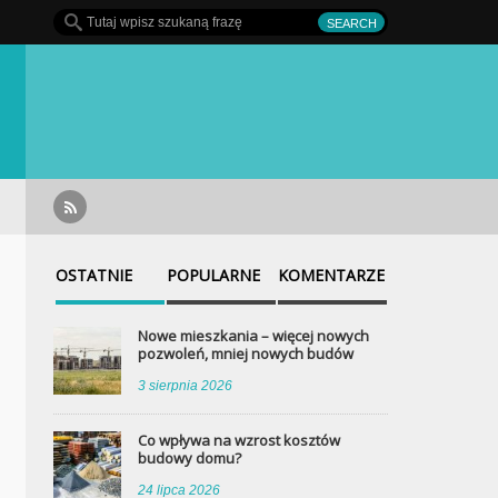
ą
Co wpływa na wzrost kosztów budowy domu?
OSTATNIE
POPULARNE
KOMENTARZE
Nowe mieszkania – więcej nowych
pozwoleń, mniej nowych budów
3 sierpnia 2026
Co wpływa na wzrost kosztów
budowy domu?
24 lipca 2026