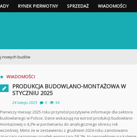
ADY
RYNEK PIERWOTNY
SPRZEDAŻ
WIADOMOŚCI
uchomości w Polsce i za granic
owych budów
WIADOMOŚCI
PRODUKCJA BUDOWLANO-MONTAŻOWA W
STYCZNIU 2025
24 lutego 2025
0
94
Pierwszy miesiąc 2025 roku przyniósł pozytywne informacje dla sektora
budowlanego w Polsce. Dane wskazują na wzrost produkcji budowlano-
montażowej o 4,3% w porównaniu do analogicznego okresu rok
wcześniej. Mimo że w zestawieniu z grudniem 2024 roku zanotowano
znaczący sezonowy spadek wynoszący 58,2%, to perspektywy na kolejne