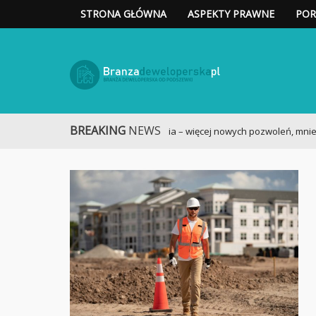
STRONA GŁÓWNA
ASPEKTY PRAWNE
POR
Deweloper - rynek nier
BREAKING
NEWS
Nowe mieszkania – więcej nowych pozwoleń, mniej n