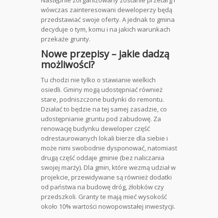
Następnie zorganizowany zostanie przetarg i
wówczas zainteresowani deweloperzy będą
przedstawiać swoje oferty. A jednak to gmina
decyduje o tym, komu i na jakich warunkach
przekaże grunty.
Nowe przepisy – jakie dadzą
możliwości?
Tu chodzi nie tylko o stawianie wielkich
osiedli. Gminy mogą udostępniać również
stare, podniszczone budynki do remontu.
Działać to będzie na tej samej zasadzie, co
udostępnianie gruntu pod zabudowę. Za
renowację budynku deweloper część
odrestaurowanych lokali bierze dla siebie i
może nimi swobodnie dysponować, natomiast
drugą część oddaje gminie (bez naliczania
swojej marży). Dla gmin, które wezmą udział w
projekcie, przewidywane są również dodatki
od państwa na budowę dróg, żłobków czy
przedszkoli. Granty te mają mieć wysokość
około 10% wartości nowopowstałej inwestycji.