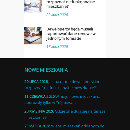
rozpoznać niefunkcjonalne
mieszkanie?
20 lipca 2026
Deweloperzy będą musieli
raportować dane cenowe w
jednolitym formacie
17 lipca 2026
NOWE MIESZKANIA
Jak na rzucie deweloperskim
20 LIPCA 2026
rozpoznać niefunkcjonalne mieszkanie?
W maju nowe mieszkania
11 CZERWCA 2026
podrożały tylko w Trójmieście
Gdzie znajdują się najtańsze
20 KWIETNIA 2026
mieszkania?
Więcej mieszkań oddanych do
23 MARCA 2026