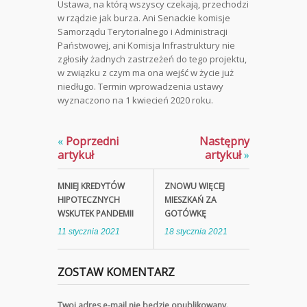
Ustawa, na którą wszyscy czekają, przechodzi
w rządzie jak burza. Ani Senackie komisje
Samorządu Terytorialnego i Administracji
Państwowej, ani Komisja Infrastruktury nie
zgłosiły żadnych zastrzeżeń do tego projektu,
w związku z czym ma ona wejść w życie już
niedługo. Termin wprowadzenia ustawy
wyznaczono na 1 kwiecień 2020 roku.
«
Poprzedni
Następny
artykuł
artykuł
»
MNIEJ KREDYTÓW
ZNOWU WIĘCEJ
HIPOTECZNYCH
MIESZKAŃ ZA
WSKUTEK PANDEMII
GOTÓWKĘ
11 stycznia 2021
18 stycznia 2021
ZOSTAW KOMENTARZ
Twoj adres e-mail nie bedzie opublikowany.