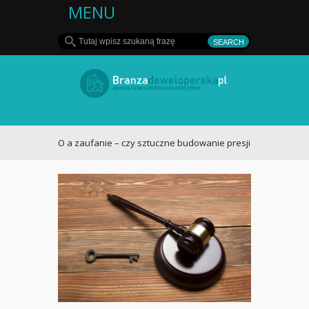
MENU
Deweloper - rynek
nieruchomości w
FOMO a zaufanie – czy sztuczne budowanie presji w reklamach nier
Polsce i za granicą