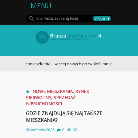
MENU
Deweloper - rynek
nieruchomości w
Nowe mieszkania – więcej nowych pozwoleń, mniej nowych budów
Polsce i za granicą
NOWE MIESZKANIA
,
RYNEK
PIERWOTNY
,
SPRZEDAŻ
NIERUCHOMOŚCI
GDZIE ZNAJDUJĄ SIĘ NAJTAŃSZE
MIESZKANIA?
20 kwietnia 2026
0
62