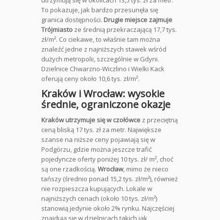
utrzymują się w okolicach 13,5 tys. zł za metr.
To pokazuje, jak bardzo przesunęła się
granica dostępności.
Drugie miejsce zajmuje
Trójmiasto
ze średnią przekraczającą 17,7 tys.
zł/m². Co ciekawe, to właśnie tam można
znaleźć jedne z najniższych stawek wśród
dużych metropolii, szczególnie w Gdyni.
Dzielnice Chwarzno-Wiczlino i Wielki Kack
oferują ceny około 10,6 tys. zł/m².
Kraków i Wrocław: wysokie
średnie, ograniczone okazje
Kraków utrzymuje się w czołówce
z przeciętną
ceną bliską 17 tys. zł za metr. Największe
szanse na niższe ceny pojawiają się w
Podgórzu, gdzie można jeszcze trafić
pojedyncze oferty poniżej 10 tys. zł/ m², choć
są one rzadkością.
Wrocław
, mimo że nieco
tańszy (średnio ponad 15,2 tys. zł/m²), również
nie rozpieszcza kupujących. Lokale w
najniższych cenach (około 10 tys. zł/m²)
stanowią jedynie około 2% rynku. Najczęściej
znajdują się w dzielnicach takich jak