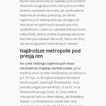
Rynek mieszkaniowy w największych polskich
miastach osiągnął poziom, który jeszcze kilka
lat temu wydawał się trudny do wyobrażenia.
Najnowsze analizy pokazują, że wśród
najdroższych metropolii kraju dostępność
mieszkań w najniższych cenach jest dziś
symboliczna. Często to zaledwie kilka procent
całej oferty. Jednocześnie pojawiają się nowe
kierunki poszukiwań dla osób, które nie chcą
lub nie mogą płacić rekordowych stawek.
Najdroższe metropolie pod
presją cen
Na czele rankingu najdroższych miast
niezmiennie znajduje się Warszawa
, gdzie
średnia cena za metr kwadratowy przekracza
już 19,5 tys. zł. W najbardziej prestiżowych
lokalizacjach, takich jak Śródmieście, ceny
potrafią sięgać ponad 40 tys. zł za m², a na
Woli przekraczają 32 tys. zł. Choć stolica
oferuje też tańsze alternatywy, jak Białołęka,
Wawer czy Rembertów, nawet tam ceny