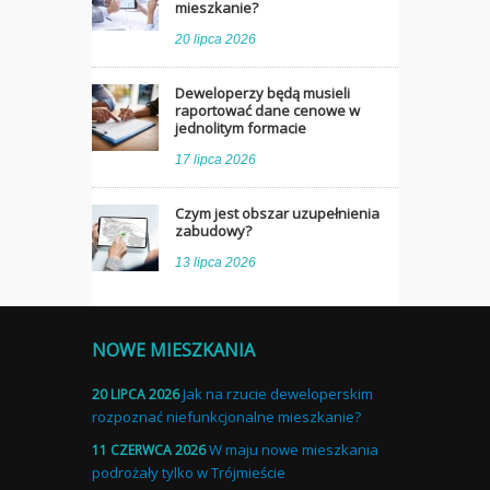
mieszkanie?
20 lipca 2026
Deweloperzy będą musieli
raportować dane cenowe w
jednolitym formacie
17 lipca 2026
Czym jest obszar uzupełnienia
zabudowy?
13 lipca 2026
NOWE MIESZKANIA
Jak na rzucie deweloperskim
20 LIPCA 2026
rozpoznać niefunkcjonalne mieszkanie?
W maju nowe mieszkania
11 CZERWCA 2026
podrożały tylko w Trójmieście