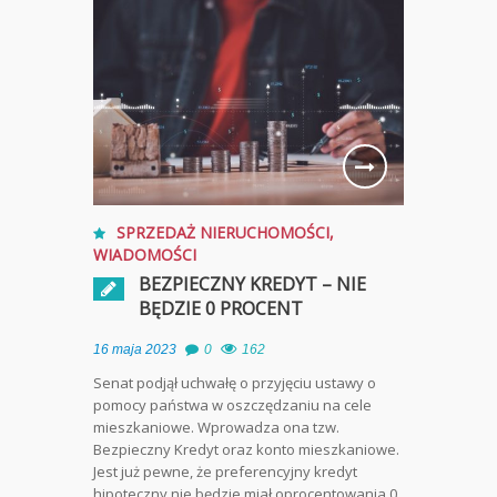
SPRZEDAŻ NIERUCHOMOŚCI
,
WIADOMOŚCI
BEZPIECZNY KREDYT – NIE
BĘDZIE 0 PROCENT
16 maja 2023
0
162
Senat podjął uchwałę o przyjęciu ustawy o
pomocy państwa w oszczędzaniu na cele
mieszkaniowe. Wprowadza ona tzw.
Bezpieczny Kredyt oraz konto mieszkaniowe.
Jest już pewne, że preferencyjny kredyt
hipoteczny nie będzie miał oprocentowania 0