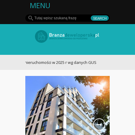
MENU
Deweloper - rynek
nieruchomości w
ynku nieruchomości w 2025 r wg danych GUS
Polsce i za granicą