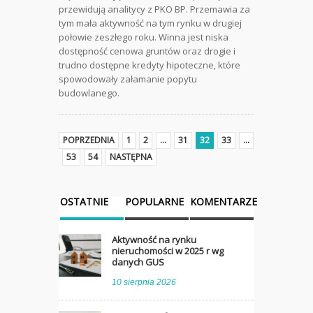
przewidują analitycy z PKO BP. Przemawia za
tym mała aktywność na tym rynku w drugiej
połowie zeszłego roku. Winna jest niska
dostępność cenowa gruntów oraz drogie i
trudno dostępne kredyty hipoteczne, które
spowodowały załamanie popytu
budowlanego.
POPRZEDNIA
1
2
…
31
32
33
…
53
54
NASTĘPNA
OSTATNIE
POPULARNE
KOMENTARZE
Aktywność na rynku
nieruchomości w 2025 r wg
danych GUS
10 sierpnia 2026