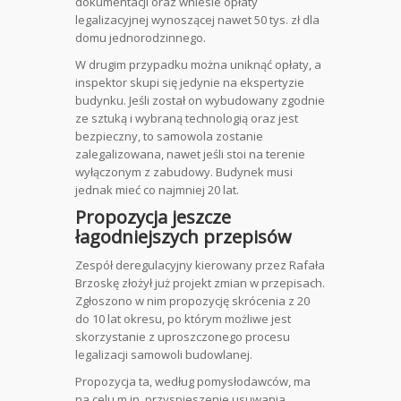
dokumentacji oraz wniesie opłaty
legalizacyjnej wynoszącej nawet 50 tys. zł dla
domu jednorodzinnego.
W drugim przypadku można uniknąć opłaty, a
inspektor skupi się jedynie na ekspertyzie
budynku. Jeśli został on wybudowany zgodnie
ze sztuką i wybraną technologią oraz jest
bezpieczny, to samowola zostanie
zalegalizowana, nawet jeśli stoi na terenie
wyłączonym z zabudowy. Budynek musi
jednak mieć co najmniej 20 lat.
Propozycja jeszcze
łagodniejszych przepisów
Zespół deregulacyjny kierowany przez Rafała
Brzoskę złożył już projekt zmian w przepisach.
Zgłoszono w nim propozycję skrócenia z 20
do 10 lat okresu, po którym możliwe jest
skorzystanie z uproszczonego procesu
legalizacji samowoli budowlanej.
Propozycja ta, według pomysłodawców, ma
na celu m.in. przyspieszenie usuwania