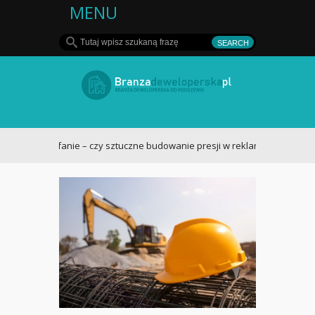
MENU
Deweloper - rynek
nieruchomości w
MO a zaufanie – czy sztuczne budowanie presji w reklamach nieruchomośc
Polsce i za granicą