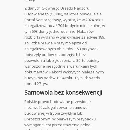
Z danych Głównego Urzędu Nadzoru
Budowlanego (GUNB), na które powołuje się
Portal Samorządowy, wynika, że w 2024 roku
zalegalizowano aż 704 budynki mieszkalne, w
tym 693 domy jednorodzinne. Nakazów
rozbiórki wydano w tym okresie zaledwie 189.
To liczba prawie 4 razy mniejsza od
zalegalizowanych obiektów. 153 przypadki
dotyczyły budów rozpoczętych bez
pozwolenia lub zgłoszenia, a 36, to obiekty
wznoszone niezgodnie z warunkami tych
dokumentów. Rekord wykrytych nielegalnych
budynków padł w 1994 roku. Było ich wtedy
ponad 27 tys.
Samowola bez konsekwencji
Polskie prawo budowlane przewiduje
możliwość zalegalizowania samowoli
budowlanej w trybie zwykłym lub
uproszczonym. W pierwszym przypadku
wymagane jest przedstawienie pełnej